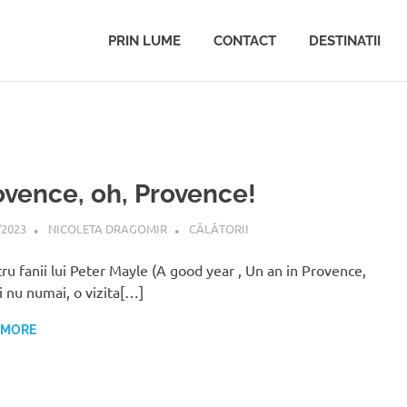
PRIN LUME
CONTACT
DESTINATII
ovence, oh, Provence!
/2023
NICOLETA DRAGOMIR
CĂLĂTORII
u fanii lui Peter Mayle (A good year , Un an in Provence,
si nu numai, o vizita[…]
 MORE