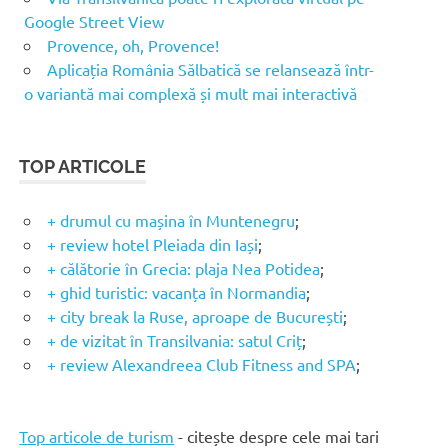
Google Street View
Provence, oh, Provence!
Aplicația România Sălbatică se relansează într-
o variantă mai complexă și mult mai interactivă
TOP ARTICOLE
+ drumul cu mașina în Muntenegru
;
+ review hotel Pleiada din Iași
;
+ călătorie în Grecia: plaja Nea Potidea
;
+ ghid turistic: vacanța în Normandia
;
+ city break la Ruse, aproape de București
;
+ de vizitat în Transilvania: satul Criț
;
+ review Alexandreea Club Fitness and SPA
;
Top articole de turism
- citește despre cele mai tari