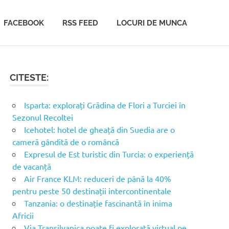
FACEBOOK
RSS FEED
LOCURI DE MUNCA
CITESTE:
Isparta: explorați Grădina de Flori a Turciei în
Sezonul Recoltei
Icehotel: hotel de gheață din Suedia are o
cameră gândită de o româncă
Expresul de Est turistic din Turcia: o experiență
de vacanță
Air France KLM: reduceri de până la 40%
pentru peste 50 destinații intercontinentale
Tanzania: o destinație fascinantă în inima
Africii
Via Transilvanica poate fi explorată virtual pe