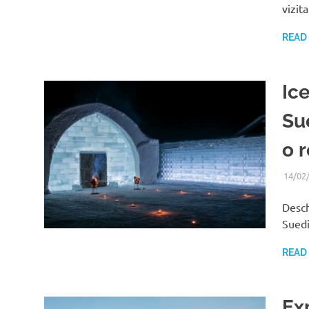
vizit
READ
Ic
Su
o 
14/02
Desch
Suedi
READ
Exp