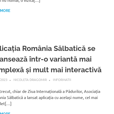
si nu numai, o vizita[…]
 MORE
licația România Sălbatică se
lansează într-o variantă mai
mplexă și mult mai interactivă
/2023
NICOLETA DRAGOMIR
INFORMATII
trecut, chiar de Ziua Internațională a Pădurilor, Asociația
ia Sălbatică a lansat aplicația cu același nume, cel mai
let[…]