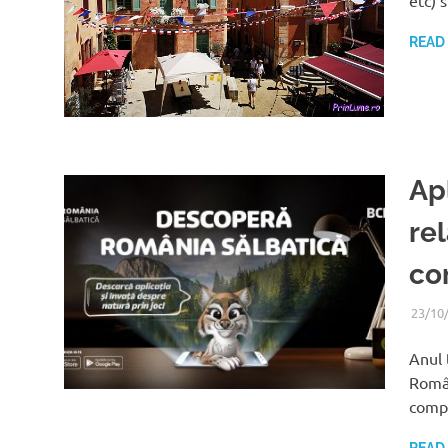
etc) 
READ
Ap
re
co
23/10
Anul 
Român
comp