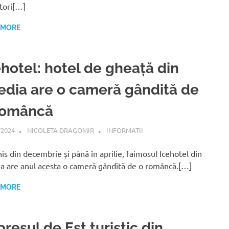
atori[…]
 MORE
ehotel: hotel de gheață din
edia are o cameră gândită de
româncă
/2024
NICOLETA DRAGOMIR
INFORMATII
is din decembrie și până în aprilie, faimosul Icehotel din
a are anul acesta o cameră gândită de o româncă.[…]
 MORE
resul de Est turistic din