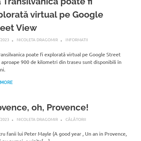
 Transilvanica poate fi
plorată virtual pe Google
reet View
/2023
NICOLETA DRAGOMIR
INFORMATII
ransilvanica poate fi explorată virtual pe Google Street
 aproape 900 de kilometri din traseu sunt disponibili în
ni.
 MORE
ovence, oh, Provence!
/2023
NICOLETA DRAGOMIR
CĂLĂTORII
u fanii lui Peter Mayle (A good year , Un an in Provence,