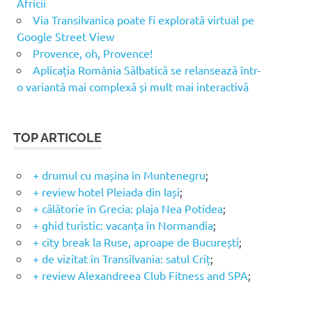
Africii
Via Transilvanica poate fi explorată virtual pe
Google Street View
Provence, oh, Provence!
Aplicația România Sălbatică se relansează într-
o variantă mai complexă și mult mai interactivă
TOP ARTICOLE
+ drumul cu mașina în Muntenegru
;
+ review hotel Pleiada din Iași
;
+ călătorie în Grecia: plaja Nea Potidea
;
+ ghid turistic: vacanța în Normandia
;
+ city break la Ruse, aproape de București
;
+ de vizitat în Transilvania: satul Criț
;
+ review Alexandreea Club Fitness and SPA
;