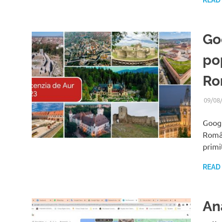
READ
Go
pop
Ro
09/08
Googl
Român
primi
READ
An