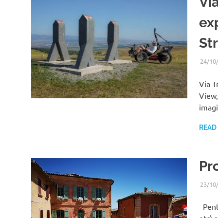
Via
ex
St
24/10
Via T
View,
imagi
READ
Pr
23/10
Pentr