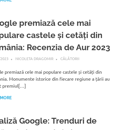
 MORE
ogle premiază cele mai
ulare castele și cetăți din
mânia: Recenzia de Aur 2023
/2023
NICOLETA DRAGOMIR
CĂLĂTORII
e premiază cele mai populare castele și cetăți din
ia. Monumente istorice din fiecare regiune a țării au
t premiul[…]
 MORE
aliză Google: Trenduri de