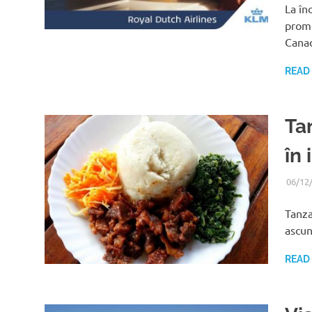
La în
promo
Canad
READ
Ta
în 
06/12
Tanza
ascun
READ