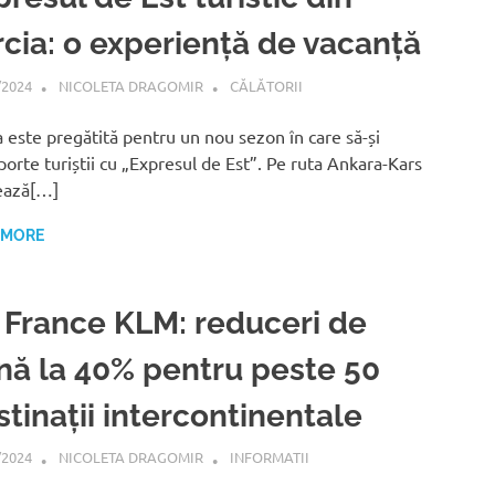
rcia: o experiență de vacanță
/2024
NICOLETA DRAGOMIR
CĂLĂTORII
a este pregătită pentru un nou sezon în care să-și
porte turiștii cu „Expresul de Est”. Pe ruta Ankara-Kars
ează[…]
 MORE
r France KLM: reduceri de
nă la 40% pentru peste 50
tinații intercontinentale
/2024
NICOLETA DRAGOMIR
INFORMATII