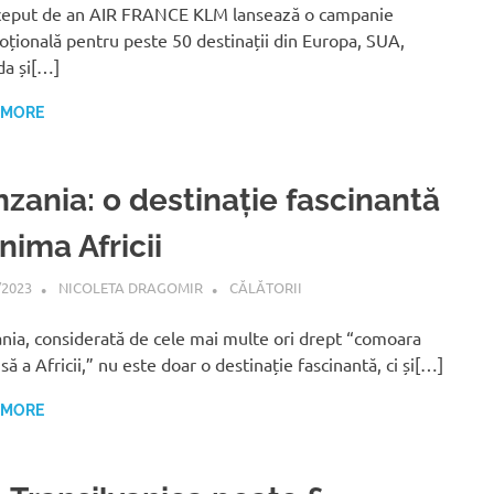
ceput de an AIR FRANCE KLM lansează o campanie
țională pentru peste 50 destinații din Europa, SUA,
a și[…]
 MORE
nzania: o destinație fascinantă
inima Africii
/2023
NICOLETA DRAGOMIR
CĂLĂTORII
nia, considerată de cele mai multe ori drept “comoara
să a Africii,” nu este doar o destinație fascinantă, ci și[…]
 MORE