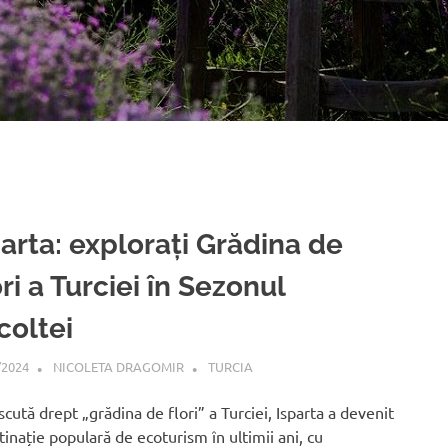
ție fascinantă în inim
a de Aur 2023
edicată Munților Făgă
parta: explorați Grădina de
ri a Turciei în Sezonul
coltei
/2024
NICOLETA DRAGOMIR
TURCIA
cută drept „grădina de flori” a Turciei, Isparta a devenit
tinație populară de ecoturism în ultimii ani, cu