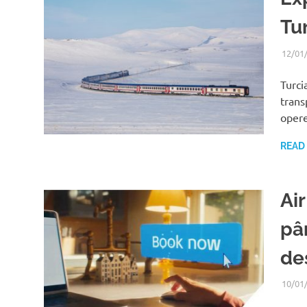
Tu
12/01
Turci
trans
oper
READ
Ai
pâ
des
10/01