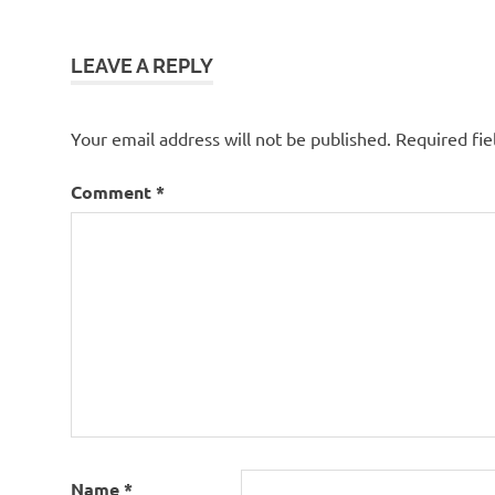
navigation
klm
reduceri
LEAVE A REPLY
Your email address will not be published.
Required fi
Comment
*
Name
*