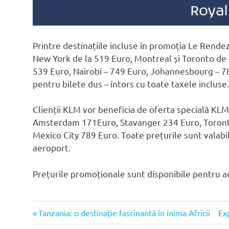
Printre destinațiile incluse în promoția Le Rende
New York de la 519 Euro, Montreal și Toronto de l
539 Euro, Nairobi – 749 Euro, Johannesbourg – 7
pentru bilete dus – întors cu toate taxele incluse.
Clienții KLM vor beneficia de oferta specială KLM
Amsterdam 171Euro, Stavanger 234 Euro, Toronto
Mexico City 789 Euro. Toate prețurile sunt valabil
aeroport.
Prețurile promoționale sunt disponibile pentru ac
Air
Previous
Ne
Post
Tanzania: o destinație fascinantă în inima Africii
Exp
France
Post:
Pos