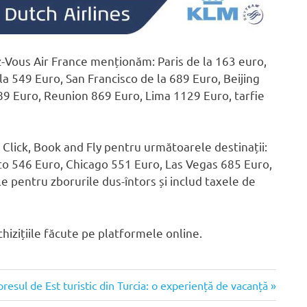
z-Vous Air France menționăm: Paris de la 163 euro,
a 549 Euro, San Francisco de la 689 Euro, Beijing
89 Euro, Reunion 869 Euro, Lima 1129 Euro, tarfie
 Click, Book and Fly pentru următoarele destinații:
 546 Euro, Chicago 551 Euro, Las Vegas 685 Euro,
e pentru zborurile dus-întors și includ taxele de
hizițiile făcute pe platformele online.
xt
resul de Est turistic din Turcia: o experiență de vacanță
t: