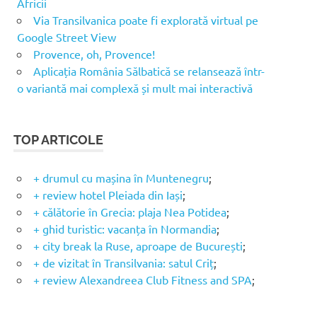
Africii
Via Transilvanica poate fi explorată virtual pe
Google Street View
Provence, oh, Provence!
Aplicația România Sălbatică se relansează într-
o variantă mai complexă și mult mai interactivă
TOP ARTICOLE
+ drumul cu mașina în Muntenegru
;
+ review hotel Pleiada din Iași
;
+ călătorie în Grecia: plaja Nea Potidea
;
+ ghid turistic: vacanța în Normandia
;
+ city break la Ruse, aproape de București
;
+ de vizitat în Transilvania: satul Criț
;
+ review Alexandreea Club Fitness and SPA
;