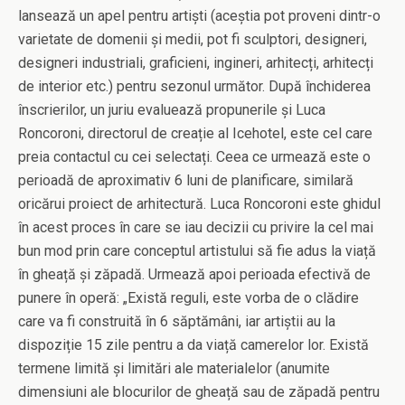
lansează un apel pentru artiști (aceștia pot proveni dintr-o
varietate de domenii și medii, pot fi sculptori, designeri,
designeri industriali, graficieni, ingineri, arhitecți, arhitecți
de interior etc.) pentru sezonul următor. După închiderea
înscrierilor, un juriu evaluează propunerile și Luca
Roncoroni, directorul de creație al Icehotel, este cel care
preia contactul cu cei selectați. Ceea ce urmează este o
perioadă de aproximativ 6 luni de planificare, similară
oricărui proiect de arhitectură. Luca Roncoroni este ghidul
în acest proces în care se iau decizii cu privire la cel mai
bun mod prin care conceptul artistului să fie adus la viață
în gheață și zăpadă. Urmează apoi perioada efectivă de
punere în operă: „Există reguli, este vorba de o clădire
care va fi construită în 6 săptămâni, iar artiștii au la
dispoziție 15 zile pentru a da viață camerelor lor. Există
termene limită și limitări ale materialelor (anumite
dimensiuni ale blocurilor de gheață sau de zăpadă pentru