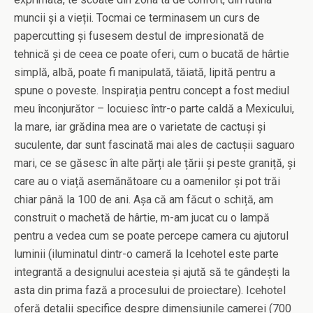
muncii și a vieții. Tocmai ce terminasem un curs de
papercutting și fusesem destul de impresionată de
tehnică și de ceea ce poate oferi, cum o bucată de hârtie
simplă, albă, poate fi manipulată, tăiată, lipită pentru a
spune o poveste. Inspirația pentru concept a fost mediul
meu înconjurător – locuiesc într-o parte caldă a Mexicului,
la mare, iar grădina mea are o varietate de cactuși și
suculente, dar sunt fascinată mai ales de cactușii saguaro
mari, ce se găsesc în alte părți ale țării și peste graniță, și
care au o viață asemănătoare cu a oamenilor și pot trăi
chiar până la 100 de ani. Așa că am făcut o schiță, am
construit o machetă de hârtie, m-am jucat cu o lampă
pentru a vedea cum se poate percepe camera cu ajutorul
luminii (iluminatul dintr-o cameră la Icehotel este parte
integrantă a designului acesteia și ajută să te gândești la
asta din prima fază a procesului de proiectare). Icehotel
oferă detalii specifice despre dimensiunile camerei (700