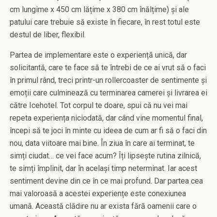
cm lungime x 450 cm lățime x 380 cm înălțime) și ale
patului care trebuie să existe în fiecare, în rest totul este
destul de liber, flexibil.
Partea de implementare este o experiență unică, dar
solicitantă, care te face să te întrebi de ce ai vrut să o faci
în primul rând, treci printr-un rollercoaster de sentimente și
emoții care culminează cu terminarea camerei și livrarea ei
către Icehotel. Tot corpul te doare, spui că nu vei mai
repeta experiența niciodată, dar când vine momentul final,
începi să te joci în minte cu ideea de cum ar fi să o faci din
nou, data viitoare mai bine. În ziua în care ai terminat, te
simți ciudat… ce vei face acum? Îți lipsește rutina zilnică,
te simți împlinit, dar în același timp neterminat. Iar acest
sentiment devine din ce în ce mai profund. Dar partea cea
mai valoroasă a acestei experiențe este conexiunea
umană. Această clădire nu ar exista fără oamenii care o