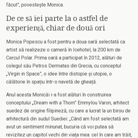
făcut”, povestește Monica.
De ce să iei parte la o astfel de
experiență, chiar de două ori
Monica Popescu a fost pentru a doua oară selectată ca
artist să realizeze o cameră în Icehotel, la 200 km de
Cercul Polar. Prima oară a participat în 2012, alături de
colegul său Petros Dermatas din Grecia, cu conceptul
„Virgin in Space”, o idee între distopie și utopie, o
călătorie în spațiu într-o navetă de gheață.
Anul acesta Monicăi i-a fost alături în construirea
conceptului „Dream with a Thorn” Emmylou Varon, arhitect
suedez de origine filipineză, cu care a lucrat la un birou de
arhitectură din sudul Suediei: „Când am fost selectată am
avut un sentiment minunat, bucuria că voi putea să
revizitez un capitol vechi din viața mea: cel în care am trăit,