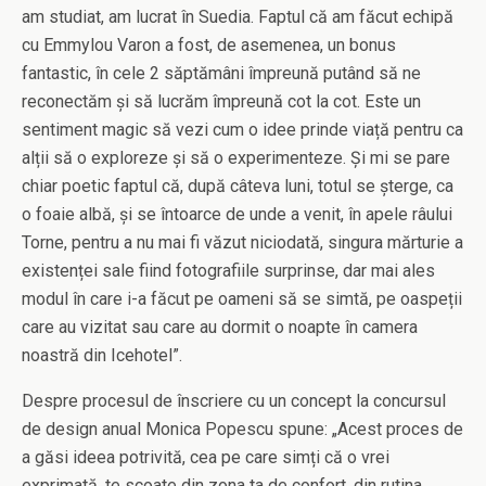
am studiat, am lucrat în Suedia. Faptul că am făcut echipă
cu Emmylou Varon a fost, de asemenea, un bonus
fantastic, în cele 2 săptămâni împreună putând să ne
reconectăm și să lucrăm împreună cot la cot. Este un
sentiment magic să vezi cum o idee prinde viață pentru ca
alții să o exploreze și să o experimenteze. Și mi se pare
chiar poetic faptul că, după câteva luni, totul se șterge, ca
o foaie albă, și se întoarce de unde a venit, în apele râului
Torne, pentru a nu mai fi văzut niciodată, singura mărturie a
existenței sale fiind fotografiile surprinse, dar mai ales
modul în care i-a făcut pe oameni să se simtă, pe oaspeții
care au vizitat sau care au dormit o noapte în camera
noastră din Icehotel”.
Despre procesul de înscriere cu un concept la concursul
de design anual Monica Popescu spune: „Acest proces de
a găsi ideea potrivită, cea pe care simți că o vrei
exprimată, te scoate din zona ta de confort, din rutina