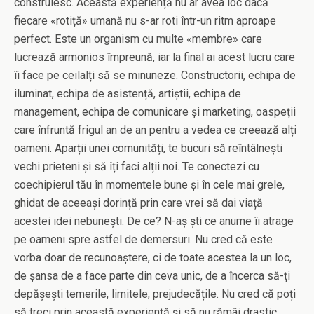
construiesc. Această experiență nu ar avea loc dacă
fiecare «rotiță» umană nu s-ar roti într-un ritm aproape
perfect. Este un organism cu multe «membre» care
lucrează armonios împreună, iar la final ai acest lucru care
îi face pe ceilalți să se minuneze. Constructorii, echipa de
iluminat, echipa de asistență, artiștii, echipa de
management, echipa de comunicare și marketing, oaspeții
care înfruntă frigul an de an pentru a vedea ce creează alți
oameni. Aparții unei comunități, te bucuri să reîntâlnești
vechi prieteni și să îți faci alții noi. Te conectezi cu
coechipierul tău în momentele bune și în cele mai grele,
ghidat de aceeași dorință prin care vrei să dai viață
acestei idei nebunești. De ce? N-aș ști ce anume îi atrage
pe oameni spre astfel de demersuri. Nu cred că este
vorba doar de recunoaștere, ci de toate acestea la un loc,
de șansa de a face parte din ceva unic, de a încerca să-ți
depășești temerile, limitele, prejudecățile. Nu cred că poți
să treci prin această experiență și să nu rămâi drastic