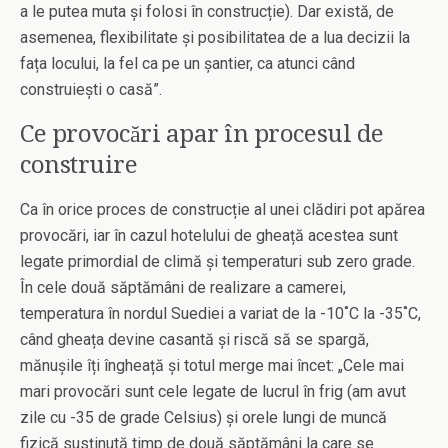
a le putea muta și folosi în construcție). Dar există, de
asemenea, flexibilitate și posibilitatea de a lua decizii la
fața locului, la fel ca pe un șantier, ca atunci când
construiești o casă”.
Ce provocări apar în procesul de
construire
Ca în orice proces de construcție al unei clădiri pot apărea
provocări, iar în cazul hotelului de gheață acestea sunt
legate primordial de climă și temperaturi sub zero grade.
În cele două săptămâni de realizare a camerei,
temperatura în nordul Suediei a variat de la -10˚C la -35˚C,
când gheața devine casantă și riscă să se spargă,
mănușile îți îngheață și totul merge mai încet: „Cele mai
mari provocări sunt cele legate de lucrul în frig (am avut
zile cu -35 de grade Celsius) și orele lungi de muncă
fizică susținută timp de două săptămâni la care se