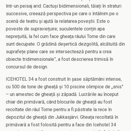
într-un peisaj arid. Cactuși bidimensionali, tăiați în straturi
succesive, creează perspectiva pe care o întâlnim pe o
scenă de teatru și ajută la relatarea poveștii. Este o
poveste de supraviețuire; suculentele conțin apa
neprețuită, la fel cum face gheața râului Torne din care
sunt decupate. O grădină deșertică dezgolită, alcătuită din
suprafețe plane care se intersectează pentru a crea
obiecte tridimensionale”, a fost descrierea trimisă în
concursul de design.
ICEHOTEL 34 a fost construit în șase săptămâni intense,
cu 500 de tone de gheață și 10 piscine olimpice de „snis”
– un amestec de gheață și zăpadă. Lucrările au început
chiar din primăvară, când blocurile de gheață au fost
recoltate din râul Torne pentru a fi păstrate la rece în
depozitul de gheață din Jukkasjärvi. Gheața recoltată în
primăvară a fost folosită pentru a face din Icehotel 34