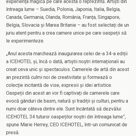
experiența magică pe care acesta o reprezintă. Artiști din
întreaga lume – Suedia, Polonia, Japonia, Italia, Belgia,
Canada, Germania, Olanda, România, Franța, Singapore,
Belgia, Slovacia și Marea Britanie – au fost selectați de un
juriu atent pentru a crea camere unice pe care oaspeții să
le experimenteze.
„Anul acesta marchează inaugurarea celei de-a 34-a ediții
a ICEHOTEL și, încă o dată, artiștii noștri internaționali au
creat ceva unic și spectaculos. Camerele de artă din acest
an prezintă culmi noi de creativitate și formează o
colecție incitantă de vise, expresii și idei artistice.
Oaspeții din acest an vor fi captivați de camerele care
evocă gânduri de basm, natură și tradiții și culturi, pentru a
numi doar câteva dintre ele. Sunt încântată să dezvălui
ICEHOTEL 34 tuturor oaspeților noștri din întreaga lume”,
spune Marie Herrey, CEO ICEHOTEL, într-un comunicat de
presă.