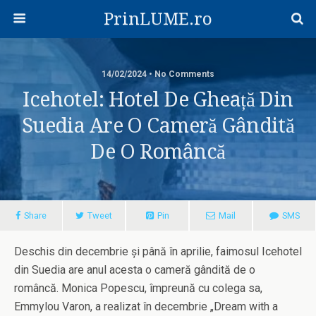
PrinLUME.ro
14/02/2024 • No Comments
Icehotel: Hotel De Gheață Din
Suedia Are O Cameră Gândită
De O Româncă
Share
Tweet
Pin
Mail
SMS
Deschis din decembrie și până în aprilie, faimosul Icehotel
din Suedia are anul acesta o cameră gândită de o
româncă. Monica Popescu, împreună cu colega sa,
Emmylou Varon, a realizat în decembrie „Dream with a