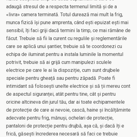
adaugă stresul de a respecta termenul limită și de a
«livra» camera terminată. Totul durează mai mult la frig,
munca fizică își pune amprenta, când ești epuizat ești mai
sensibil, îți faci griji dacă termini la timp, ce mai rămâne de
făcut. Trebuie să fii la curent cu regulile și reglementările
care se aplică unui șantier, trebuie să te coordonezi cu
echipa de iluminat pentru a instala luminile la momentul
potrivit, trebuie să ai grijă cum manipulezi sculele
electrice pe care le ai la dispoziție, cum sunt drujbele
speciale pentru gheață sau pentru zăpadă. Poate fi
intimidant să folosești unelte electrice și să ții mereu cont
de aspectul siguranței, atât pentru tine, cât și pentru
oricine altcineva din jurul tău, dar ai toate echipamentele
de protecție de care ai nevoie, cască, haine și încălțăminte
adecvate pentru frig, mănuși, ochelari de protecție,
pantaloni de protecție pentru drujbă, așa că, și dacă îți e
frică, găsești încrederea necesară să faci ce trebuie