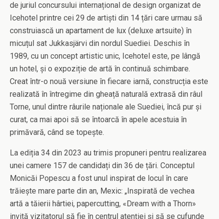
de juriul concursului internațional de design organizat de
Icehotel printre cei 29 de artiști din 14 țări care urmau să
construiască un apartament de lux (deluxe artsuite) în
micuțul sat Jukkasjärvi din nordul Suediei. Deschis în
1989, cu un concept artistic unic, Icehotel este, pe lângă
un hotel, și o expoziție de artă în continuă schimbare.
Creat într-o nouă versiune în fiecare iarnă, construcția este
realizată în întregime din gheață naturală extrasă din râul
Torne, unul dintre râurile naționale ale Suediei, încă pur și
curat, ca mai apoi să se întoarcă în apele acestuia în
primăvară, când se topește.
La ediția 34 din 2023 au trimis propuneri pentru realizarea
unei camere 157 de candidați din 36 de țări. Conceptul
Monicăi Popescu a fost unul inspirat de locul în care
trăiește mare parte din an, Mexic: „Inspirată de vechea
artă a tăierii hârtiei, papercutting, «Dream with a Thorn»
invită vizitatorul să fie în centrul atenției și să se cufunde