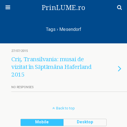
PrinLUME.ro
Tags › Mesendorf
27/07/2015
Criț, Transilvania: musai de
vizitat în Săptămâna Haferland
2015
NO RESPONSES
Back to top
Mobile
Desktop