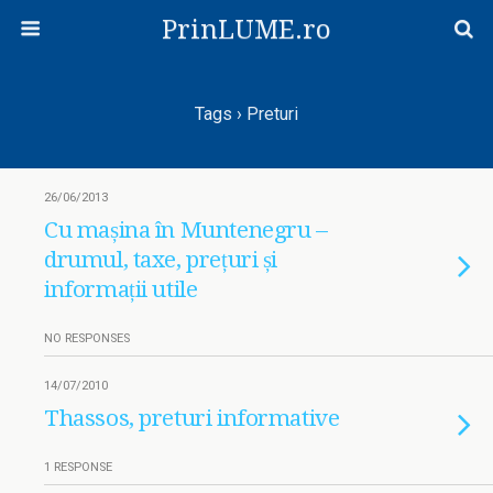
PrinLUME.ro
Tags › Preturi
26/06/2013
Cu mașina în Muntenegru –
drumul, taxe, prețuri și
informații utile
NO RESPONSES
14/07/2010
Thassos, preturi informative
1 RESPONSE