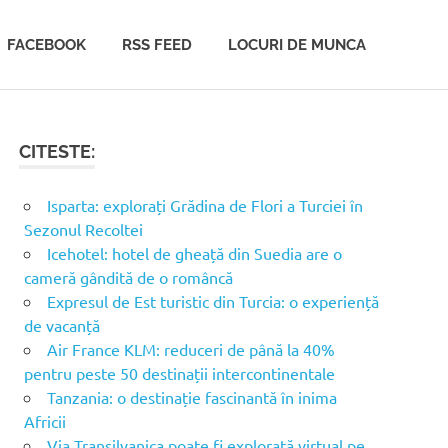
FACEBOOK
RSS FEED
LOCURI DE MUNCA
CITESTE:
Isparta: explorați Grădina de Flori a Turciei în
Sezonul Recoltei
Icehotel: hotel de gheață din Suedia are o
cameră gândită de o româncă
Expresul de Est turistic din Turcia: o experiență
de vacanță
Air France KLM: reduceri de până la 40%
pentru peste 50 destinații intercontinentale
Tanzania: o destinație fascinantă în inima
Africii
Via Transilvanica poate fi explorată virtual pe