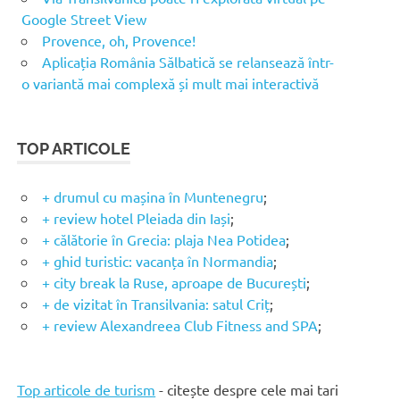
Google Street View
Provence, oh, Provence!
Aplicația România Sălbatică se relansează într-
o variantă mai complexă și mult mai interactivă
TOP ARTICOLE
+ drumul cu mașina în Muntenegru
;
+ review hotel Pleiada din Iași
;
+ călătorie în Grecia: plaja Nea Potidea
;
+ ghid turistic: vacanța în Normandia
;
+ city break la Ruse, aproape de București
;
+ de vizitat în Transilvania: satul Criț
;
+ review Alexandreea Club Fitness and SPA
;
Top articole de turism
- citește despre cele mai tari