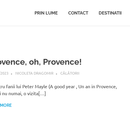
PRIN LUME
CONTACT
DESTINATII
ovence, oh, Provence!
/2023
NICOLETA DRAGOMIR
CĂLĂTORII
u fanii lui Peter Mayle (A good year , Un an in Provence,
si nu numai, o vizita[…]
 MORE