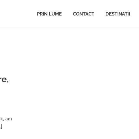
PRIN LUME
CONTACT
DESTINATII
re,
ik, am
…]