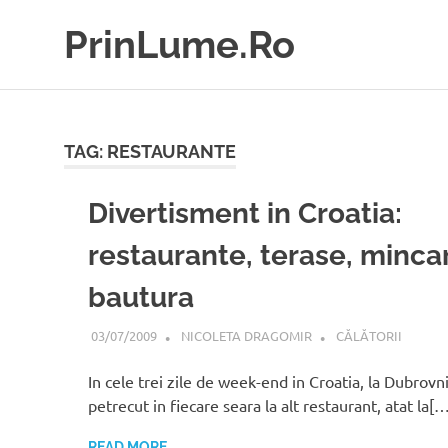
Skip
PrinLume.Ro
to
content
blog
de
turism,
călătorii
TAG:
RESTAURANTE
prin
lume
Divertisment in Croatia:
și
prin
restaurante, terase, minca
România
bautura
03/07/2009
NICOLETA DRAGOMIR
CĂLĂTORII
In cele trei zile de week-end in Croatia, la Dubrovn
petrecut in fiecare seara la alt restaurant, atat la[
READ MORE