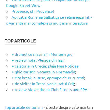
Google Street View
Provence, oh, Provence!
Aplicația România Sălbatică se relansează într-
o variantă mai complexă și mult mai interactivă
TOP ARTICOLE
+ drumul cu mașina în Muntenegru
;
+ review hotel Pleiada din Iași
;
+ călătorie în Grecia: plaja Nea Potidea
;
+ ghid turistic: vacanța în Normandia
;
+ city break la Ruse, aproape de București
;
+ de vizitat în Transilvania: satul Criț
;
+ review Alexandreea Club Fitness and SPA
;
Top articole de turism
- citește despre cele mai tari