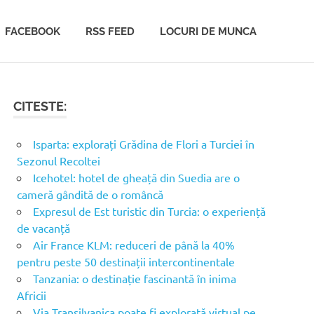
FACEBOOK
RSS FEED
LOCURI DE MUNCA
CITESTE:
Isparta: explorați Grădina de Flori a Turciei în
Sezonul Recoltei
Icehotel: hotel de gheață din Suedia are o
cameră gândită de o româncă
Expresul de Est turistic din Turcia: o experiență
de vacanță
Air France KLM: reduceri de până la 40%
pentru peste 50 destinații intercontinentale
Tanzania: o destinație fascinantă în inima
Africii
Via Transilvanica poate fi explorată virtual pe