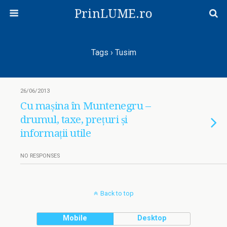
PrinLUME.ro
Tags › Tusim
26/06/2013
Cu mașina în Muntenegru –
drumul, taxe, prețuri și
informații utile
NO RESPONSES
Back to top
Mobile
Desktop