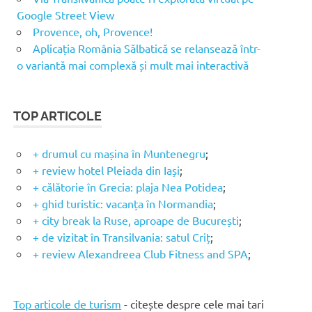
Google Street View
Provence, oh, Provence!
Aplicația România Sălbatică se relansează într-
o variantă mai complexă și mult mai interactivă
TOP ARTICOLE
+ drumul cu mașina în Muntenegru
;
+ review hotel Pleiada din Iași
;
+ călătorie în Grecia: plaja Nea Potidea
;
+ ghid turistic: vacanța în Normandia
;
+ city break la Ruse, aproape de București
;
+ de vizitat în Transilvania: satul Criț
;
+ review Alexandreea Club Fitness and SPA
;
Top articole de turism
- citește despre cele mai tari