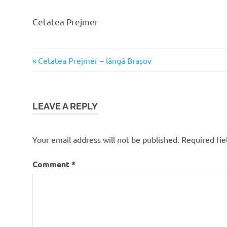
Cetatea Prejmer
Previous
Post
Cetatea Prejmer – lângă Brașov
Post:
navigation
LEAVE A REPLY
Your email address will not be published.
Required fi
Comment
*