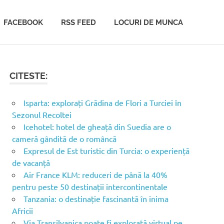
FACEBOOK
RSS FEED
LOCURI DE MUNCA
CITESTE:
Isparta: explorați Grădina de Flori a Turciei în
Sezonul Recoltei
Icehotel: hotel de gheață din Suedia are o
cameră gândită de o româncă
Expresul de Est turistic din Turcia: o experiență
de vacanță
Air France KLM: reduceri de până la 40%
pentru peste 50 destinații intercontinentale
Tanzania: o destinație fascinantă în inima
Africii
Via Transilvanica poate fi explorată virtual pe