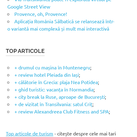
Google Street View
Provence, oh, Provence!
Aplicația România Sălbatică se relansează într-
o variantă mai complexă și mult mai interactivă
TOP ARTICOLE
+ drumul cu mașina în Muntenegru
;
+ review hotel Pleiada din Iași
;
+ călătorie în Grecia: plaja Nea Potidea
;
+ ghid turistic: vacanța în Normandia
;
+ city break la Ruse, aproape de București
;
+ de vizitat în Transilvania: satul Criț
;
+ review Alexandreea Club Fitness and SPA
;
Top articole de turism
- citește despre cele mai tari