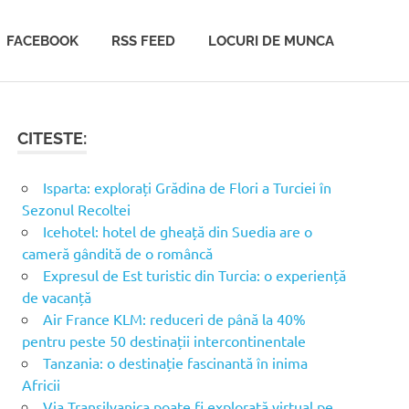
FACEBOOK
RSS FEED
LOCURI DE MUNCA
CITESTE:
Isparta: explorați Grădina de Flori a Turciei în
Sezonul Recoltei
Icehotel: hotel de gheață din Suedia are o
cameră gândită de o româncă
Expresul de Est turistic din Turcia: o experiență
de vacanță
Air France KLM: reduceri de până la 40%
pentru peste 50 destinații intercontinentale
Tanzania: o destinație fascinantă în inima
Africii
Via Transilvanica poate fi explorată virtual pe