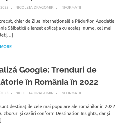
/2023
NICOLETA DRAGOMIR
INFORMATII
trecut, chiar de Ziua Internațională a Pădurilor, Asociația
ia Sălbatică a lansat aplicația cu același nume, cel mai
let[…]
 MORE
aliză Google: Trenduri de
lătorie în România în 2022
/2023
NICOLETA DRAGOMIR
INFORMATII
sunt destinațiile cele mai populare ale românilor în 2022
u zboruri și cazări conform Destination Insights, dar și
]