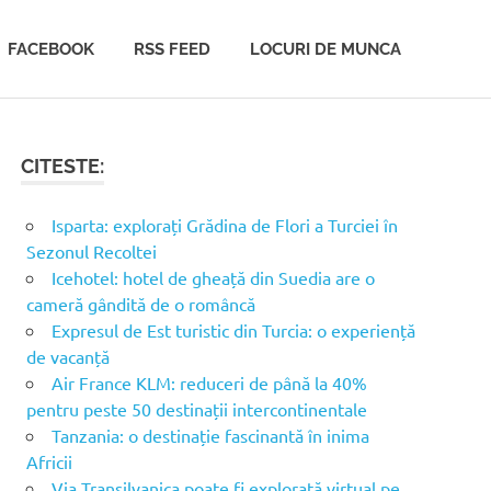
FACEBOOK
RSS FEED
LOCURI DE MUNCA
CITESTE:
Isparta: explorați Grădina de Flori a Turciei în
Sezonul Recoltei
Icehotel: hotel de gheață din Suedia are o
cameră gândită de o româncă
Expresul de Est turistic din Turcia: o experiență
de vacanță
Air France KLM: reduceri de până la 40%
pentru peste 50 destinații intercontinentale
Tanzania: o destinație fascinantă în inima
Africii
Via Transilvanica poate fi explorată virtual pe