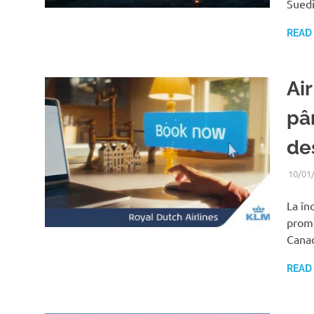
Suedi
READ
Ai
pâ
des
10/01
La în
promo
Canad
READ