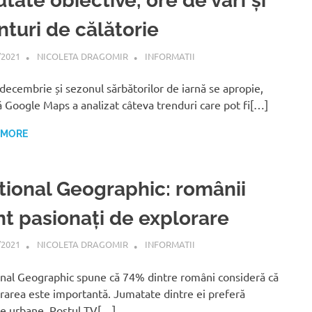
tate obiective, ore de vârf și
nturi de călătorie
/2021
NICOLETA DRAGOMIR
INFORMATII
decembrie și sezonul sărbătorilor de iarnă se apropie,
ă Google Maps a analizat câteva trenduri care pot fi[…]
 MORE
tional Geographic: românii
nt pasionați de explorare
/2021
NICOLETA DRAGOMIR
INFORMATII
nal Geographic spune că 74% dintre români consideră că
rarea este importantă. Jumatate dintre ei preferă
e urbane. Postul TV[…]