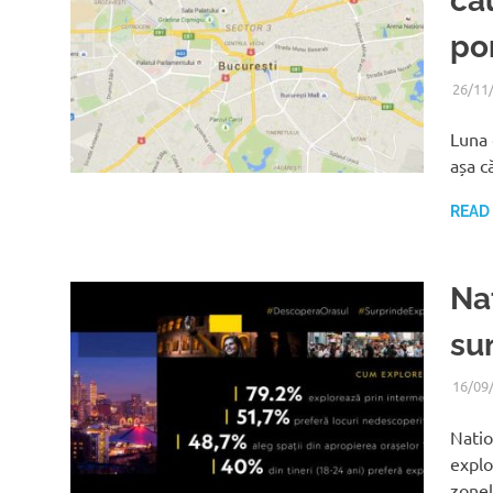
cău
po
26/11
Luna 
așa c
READ
Na
su
16/09
Natio
explo
zonel