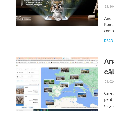
23/10
Anul 
Român
comp
READ
An
că
01/02
Care 
pentr
de[…