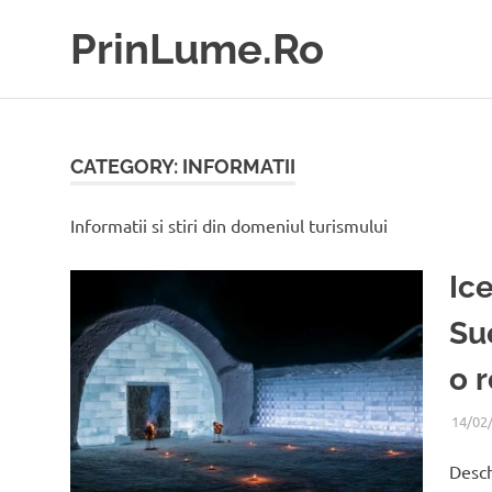
Skip
PrinLume.Ro
to
content
blog
de
turism,
călătorii
CATEGORY:
INFORMATII
prin
lume
Informatii si stiri din domeniul turismului
și
prin
România
Ic
Su
o 
14/02
Desch