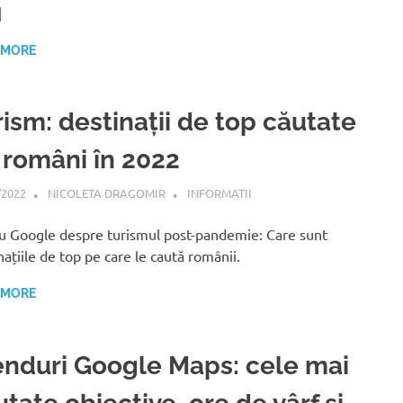
]
 MORE
rism: destinații de top căutate
 români în 2022
/2022
NICOLETA DRAGOMIR
INFORMATII
u Google despre turismul post-pandemie: Care sunt
națiile de top pe care le caută românii.
 MORE
enduri Google Maps: cele mai