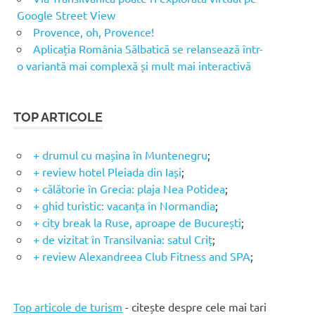
Google Street View
Provence, oh, Provence!
Aplicația România Sălbatică se relansează într-
o variantă mai complexă și mult mai interactivă
TOP ARTICOLE
+ drumul cu mașina în Muntenegru
;
+ review hotel Pleiada din Iași
;
+ călătorie în Grecia: plaja Nea Potidea
;
+ ghid turistic: vacanța în Normandia
;
+ city break la Ruse, aproape de București
;
+ de vizitat în Transilvania: satul Criț
;
+ review Alexandreea Club Fitness and SPA
;
Top articole de turism
- citește despre cele mai tari