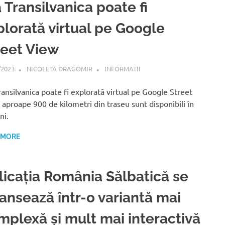
 Transilvanica poate fi
plorată virtual pe Google
reet View
/2023
NICOLETA DRAGOMIR
INFORMATII
ransilvanica poate fi explorată virtual pe Google Street
 aproape 900 de kilometri din traseu sunt disponibili în
ni.
 MORE
licația România Sălbatică se
lansează într-o variantă mai
mplexă și mult mai interactivă