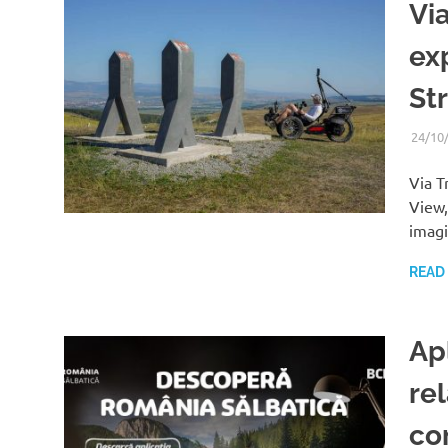
Via
ex
St
24/10
Via T
View,
imagi
READ
Ap
re
co