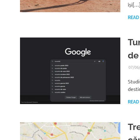
își[…
READ
Tu
de
07/06
Studi
desti
READ
Tr