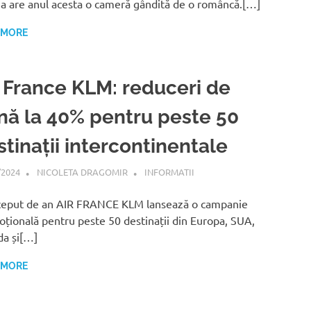
a are anul acesta o cameră gândită de o româncă.[…]
 MORE
r France KLM: reduceri de
nă la 40% pentru peste 50
tinații intercontinentale
/2024
NICOLETA DRAGOMIR
INFORMATII
ceput de an AIR FRANCE KLM lansează o campanie
țională pentru peste 50 destinații din Europa, SUA,
a și[…]
 MORE