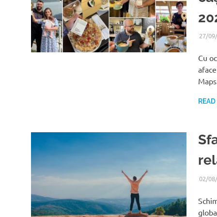
20
27/09
Cu oc
aface
Maps
READ
Sf
re
02/08
Schim
global