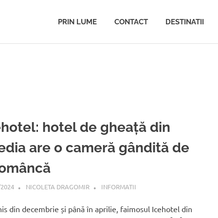
PRIN LUME
CONTACT
DESTINATII
ehotel: hotel de gheață din
edia are o cameră gândită de
româncă
/2024
NICOLETA DRAGOMIR
INFORMATII
is din decembrie și până în aprilie, faimosul Icehotel din