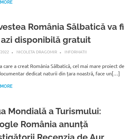
 MORE
vestea România Sălbatică va fi
azi disponibilă gratuit
/2022
NICOLETA DRAGOMIR
INFORMATII
a care a creat România Sălbatică, cel mai mare proiect de
documentar dedicat naturii din țara noastră, face un[…]
 MORE
ua Mondială a Turismului:
ogle România anunță
știgătorii Recenzia de Aur