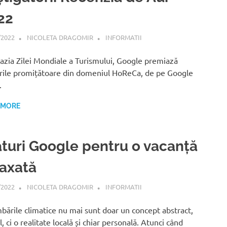
22
/2022
NICOLETA DRAGOMIR
INFORMATII
azia Zilei Mondiale a Turismului, Google premiază
rile promițătoare din domeniul HoReCa, de pe Google
.
 MORE
aturi Google pentru o vacanță
laxată
/2022
NICOLETA DRAGOMIR
INFORMATII
bările climatice nu mai sunt doar un concept abstract,
, ci o realitate locală și chiar personală. Atunci când