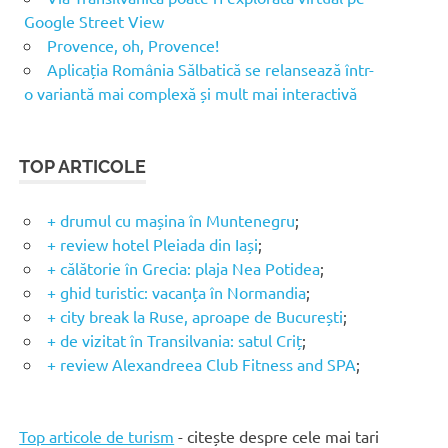
Google Street View
Provence, oh, Provence!
Aplicația România Sălbatică se relansează într-
o variantă mai complexă și mult mai interactivă
TOP ARTICOLE
+ drumul cu mașina în Muntenegru
;
+ review hotel Pleiada din Iași
;
+ călătorie în Grecia: plaja Nea Potidea
;
+ ghid turistic: vacanța în Normandia
;
+ city break la Ruse, aproape de București
;
+ de vizitat în Transilvania: satul Criț
;
+ review Alexandreea Club Fitness and SPA
;
Top articole de turism
- citește despre cele mai tari