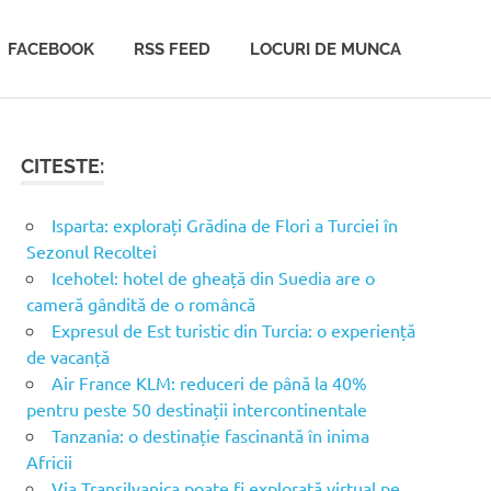
FACEBOOK
RSS FEED
LOCURI DE MUNCA
CITESTE:
Isparta: explorați Grădina de Flori a Turciei în
Sezonul Recoltei
Icehotel: hotel de gheață din Suedia are o
cameră gândită de o româncă
Expresul de Est turistic din Turcia: o experiență
de vacanță
Air France KLM: reduceri de până la 40%
pentru peste 50 destinații intercontinentale
Tanzania: o destinație fascinantă în inima
Africii
Via Transilvanica poate fi explorată virtual pe