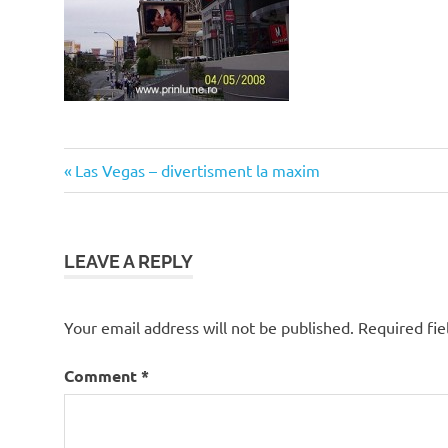
Previous
Post
Las Vegas – divertisment la maxim
Post:
navigation
LEAVE A REPLY
Your email address will not be published.
Required fi
Comment
*