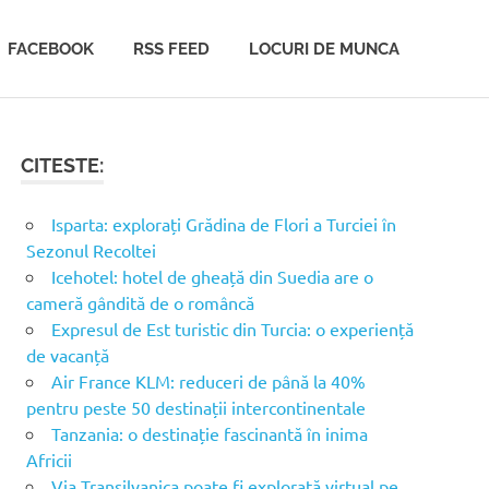
FACEBOOK
RSS FEED
LOCURI DE MUNCA
CITESTE:
Isparta: explorați Grădina de Flori a Turciei în
Sezonul Recoltei
Icehotel: hotel de gheață din Suedia are o
cameră gândită de o româncă
Expresul de Est turistic din Turcia: o experiență
de vacanță
Air France KLM: reduceri de până la 40%
pentru peste 50 destinații intercontinentale
Tanzania: o destinație fascinantă în inima
Africii
Via Transilvanica poate fi explorată virtual pe