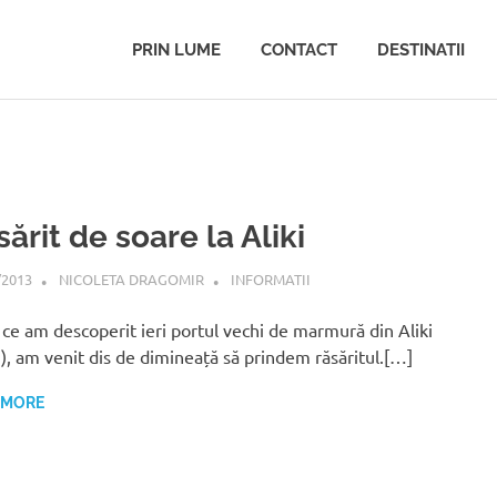
PRIN LUME
CONTACT
DESTINATII
ărit de soare la Aliki
/2013
NICOLETA DRAGOMIR
INFORMATII
ce am descoperit ieri portul vechi de marmură din Aliki
i), am venit dis de dimineață să prindem răsăritul.[…]
 MORE