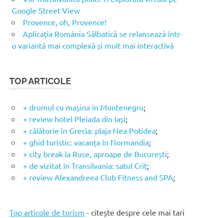
Google Street View
Provence, oh, Provence!
Aplicația România Sălbatică se relansează într-
o variantă mai complexă și mult mai interactivă
TOP ARTICOLE
+ drumul cu mașina în Muntenegru
;
+ review hotel Pleiada din Iași
;
+ călătorie în Grecia: plaja Nea Potidea
;
+ ghid turistic: vacanța în Normandia
;
+ city break la Ruse, aproape de București
;
+ de vizitat în Transilvania: satul Criț
;
+ review Alexandreea Club Fitness and SPA
;
Top articole de turism
- citește despre cele mai tari