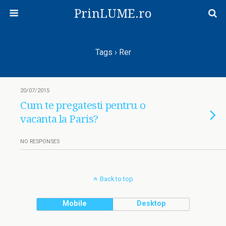
PrinLUME.ro
Tags › Rer
20/07/2015
Cum te pregatesti pentru o
vacanta la Paris?
NO RESPONSES
Back to top
Mobile
Desktop