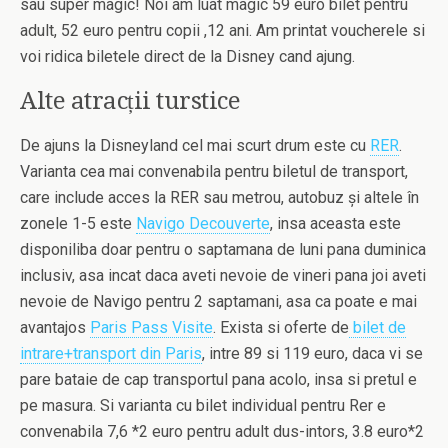
sau super magic! Noi am luat magic 59 euro bilet pentru
adult, 52 euro pentru copii ,12 ani. Am printat voucherele si
voi ridica biletele direct de la Disney cand ajung.
Alte atracții turstice
De ajuns la Disneyland cel mai scurt drum este cu
RER
.
Varianta cea mai convenabila pentru biletul de transport,
care include acces la RER sau metrou, autobuz și altele în
zonele 1-5 este
Navigo Decouverte
, insa aceasta este
disponiliba doar pentru o saptamana de luni pana duminica
inclusiv, asa incat daca aveti nevoie de vineri pana joi aveti
nevoie de Navigo pentru 2 saptamani, asa ca poate e mai
avantajos
Paris Pass Visite
. Exista si oferte de
bilet de
intrare+transport din Paris
, intre 89 si 119 euro, daca vi se
pare bataie de cap transportul pana acolo, insa si pretul e
pe masura. Si varianta cu bilet individual pentru Rer e
convenabila 7,6 *2 euro pentru adult dus-intors, 3.8 euro*2