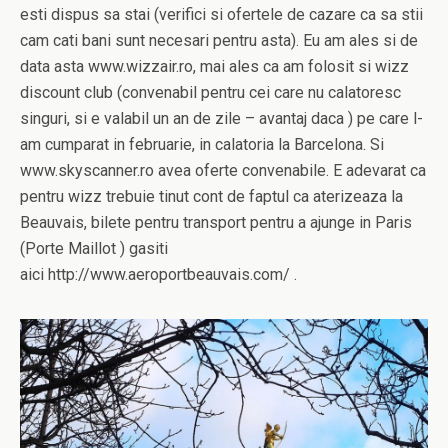
esti dispus sa stai (verifici si ofertele de cazare ca sa stii
cam cati bani sunt necesari pentru asta). Eu am ales si de
data asta www.wizzair.ro, mai ales ca am folosit si wizz
discount club (convenabil pentru cei care nu calatoresc
singuri, si e valabil un an de zile – avantaj daca ) pe care l-
am cumparat in februarie, in calatoria la Barcelona. Si
www.skyscanner.ro avea oferte convenabile. E adevarat ca
pentru wizz trebuie tinut cont de faptul ca aterizeaza la
Beauvais, bilete pentru transport pentru a ajunge in Paris
(Porte Maillot ) gasiti
aici http://www.aeroportbeauvais.com/ .