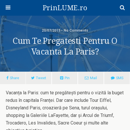
PrinLUME.ro
20/07/2015 • No Comments
Cum Te Pregatesti Pentru O
Vacanta La Paris?
Share
Tweet
Pin
Mail
SMS
Vacanța la Paris: cum te pregătești pentru o vizită la buget
redus în capitala Franței. Dar care include Tour Eiffel,
Disneyland Paris, croazieră pe Sena, turul orașului,
shopping la Galeriile LaFayette, dar și Arcul de Triumf,
Trocadero, Les Invalides, Sacre Coeur și multe alte