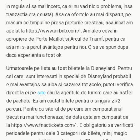
in regula si sa mai incerc, ca ei nu vad nicio problema, insa
tranzactia era esuata). Asa ca ofertele au mai disparut, pe
masura ce timpul ne presa preturile cresteau, asa incat am
apelat la https://www.airbnb.com/ . Am ales ceva in
apropiere de Porte Maillot si Arcul de Triumf, pentru ca
asa mi s-a parut avantajos pentru noi. O sa va spun dupa
daca experienta a fost ok.
Urmatoarele pe lista au fost biletele la Disneyland. Pentru
cei care sunt interesati in special de Disneyland probabil
e mai avantajos sa aiba si cazarea tot acolo, puteti verifica
direct la ei pe
site
sau la agentiile de turism care au astfel
de pachete. Eu am cautat bilete pentru o singura zi/2
parcuri. Pentru ca site-ul de pe care am cumparat anul
trecut nu mai functioneaza, de data asta am cumparat de
la https://www.fnactickets.com/ . E obligatoriu sa verificati
perioadele pentru cele 3 categorii de bilete, mini, magic