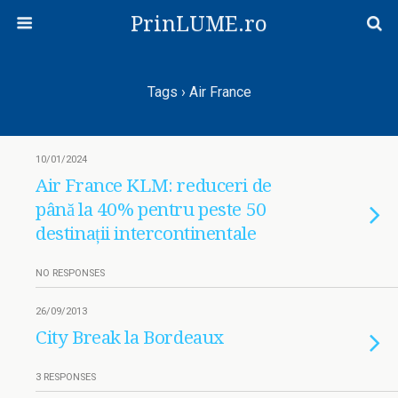
PrinLUME.ro
Tags › Air France
10/01/2024
Air France KLM: reduceri de
până la 40% pentru peste 50
destinații intercontinentale
NO RESPONSES
26/09/2013
City Break la Bordeaux
3 RESPONSES