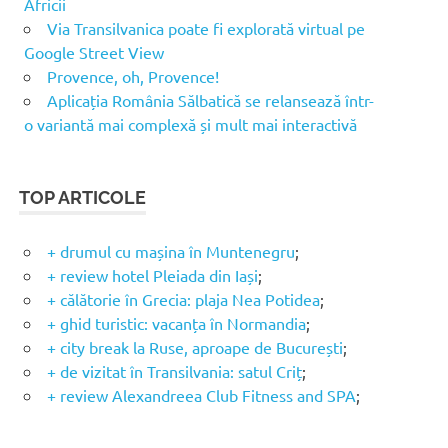
Africii
Via Transilvanica poate fi explorată virtual pe
Google Street View
Provence, oh, Provence!
Aplicația România Sălbatică se relansează într-
o variantă mai complexă și mult mai interactivă
TOP ARTICOLE
+ drumul cu mașina în Muntenegru
;
+ review hotel Pleiada din Iași
;
+ călătorie în Grecia: plaja Nea Potidea
;
+ ghid turistic: vacanța în Normandia
;
+ city break la Ruse, aproape de București
;
+ de vizitat în Transilvania: satul Criț
;
+ review Alexandreea Club Fitness and SPA
;