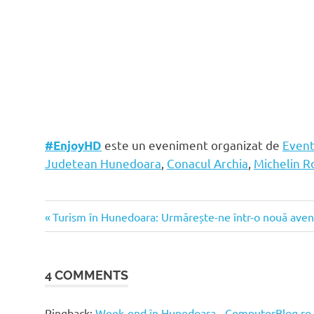
este un eveniment organizat de
Event
#EnjoyHD
Judetean Hunedoara
,
Conacul Archia
,
Michelin 
Conacul
Previous
Post
Turism în Hunedoara: Urmărește-ne într-o nouă ave
Archia
Post:
navigation
deva
hunedoara
4 COMMENTS
sarmisegetuza
Transilvania
Pingback:
Week-end în Hunedoara - ComputerBlog.ro