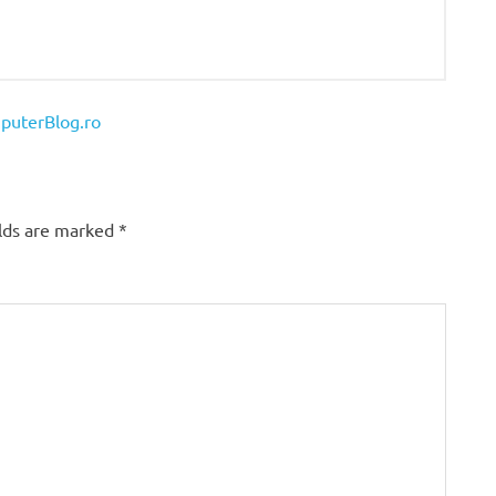
mputerBlog.ro
elds are marked
*