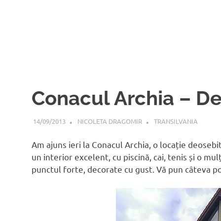
Conacul Archia – D
14/09/2013
NICOLETA DRAGOMIR
TRANSILVANIA
Am ajuns ieri la Conacul Archia, o locație deoseb
un interior excelent, cu piscină, cai, tenis și o mu
punctul forte, decorate cu gust. Vă pun câteva poz