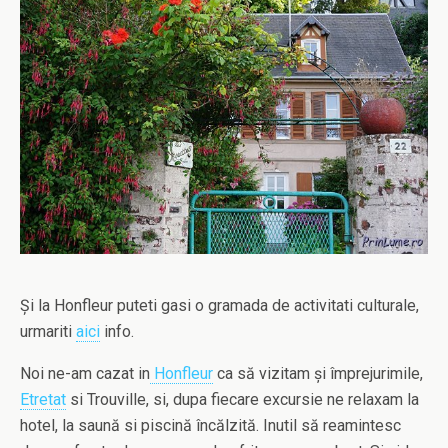
Și la Honfleur puteti gasi o gramada de activitati culturale,
urmariti
aici
info.
Noi ne-am cazat in
Honfleur
ca să vizitam și împrejurimile,
Etretat
si Trouville, si, dupa fiecare excursie ne relaxam la
hotel, la saună si piscină încălzită. Inutil să reamintesc