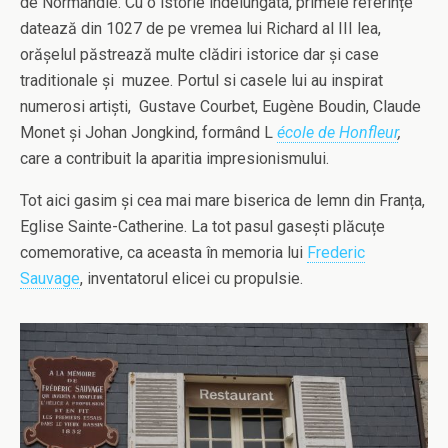
de Normandie. Cu o istorie indelungata, primele referințe
datează din 1027 de pe vremea lui Richard al III lea,
orășelul păstrează multe clădiri istorice dar și case
traditionale și muzee. Portul si casele lui au inspirat
numerosi artiști, Gustave Courbet, Eugène Boudin, Claude
Monet și Johan Jongkind, formând L
école de Honfleur
,
care a contribuit la aparitia impresionismului.
Tot aici gasim și cea mai mare biserica de lemn din Franța,
Eglise Sainte-Catherine. La tot pasul gasești plăcuțe
comemorative, ca aceasta în memoria lui
Frederic
Sauvage
, inventatorul elicei cu propulsie.