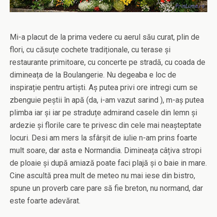
Mi-a placut de la prima vedere cu aerul său curat, plin de
flori, cu căsuțe cochete tradiționale, cu terase și
restaurante primitoare, cu concerte pe stradă, cu coada de
dimineața de la Boulangerie. Nu degeaba e loc de
inspirație pentru artiști. Aș putea privi ore intregi cum se
zbenguie peștii în apă (da, i-am vazut sarind ), m-aș putea
plimba iar și iar pe straduțe admirand casele din lemn și
ardezie și florile care te privesc din cele mai neașteptate
locuri. Desi am mers la sfârșit de iulie n-am prins foarte
mult soare, dar asta e Normandia. Dimineața câțiva stropi
de ploaie și după amiază poate faci plajă și o baie in mare.
Cine ascultă prea mult de meteo nu mai iese din bistro,
spune un proverb care pare să fie breton, nu normand, dar
este foarte adevărat.