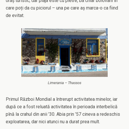
oraș turistic, dar plaja este cu pietre, ba chiar bolovani în
care poți da cu piciorul – una pe care aș marca-o ca fiind
de evitat.
Limerania – Thassos
Primul Război Mondial a întrerupt activitatea minelor, iar
după ce a fost reluată activitatea în perioada interbelică
pînă la crahul din anii ’30. Abia prin ’57 cineva a redeschis
exploatarea, dar nici atunci nu a durat prea mult.