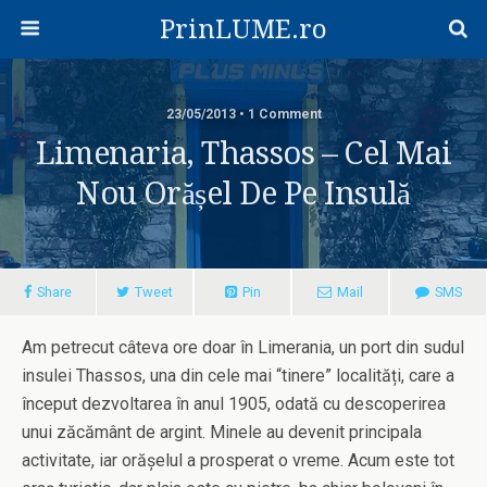
PrinLUME.ro
23/05/2013 • 1 Comment
Limenaria, Thassos – Cel Mai
Nou Orășel De Pe Insulă
Share
Tweet
Pin
Mail
SMS
Am petrecut câteva ore doar în Limerania, un port din sudul
insulei Thassos, una din cele mai “tinere” localități, care a
început dezvoltarea în anul 1905, odată cu descoperirea
unui zăcământ de argint. Minele au devenit principala
activitate, iar orășelul a prosperat o vreme. Acum este tot