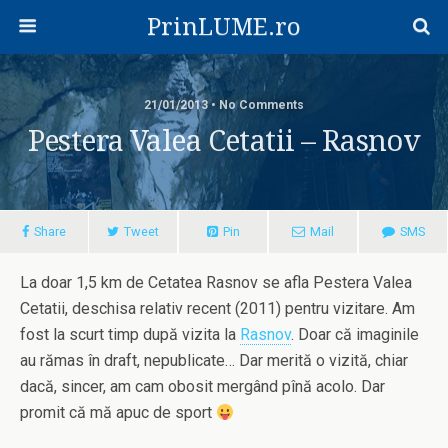
PrinLUME.ro
21/01/2013 • No Comments
Pestera Valea Cetatii – Rasnov
Share
Tweet
Pin
Mail
SMS
La doar 1,5 km de Cetatea Rasnov se afla Pestera Valea
Cetatii, deschisa relativ recent (2011) pentru vizitare. Am
fost la scurt timp după vizita la
Rasnov
. Doar că imaginile
au rămas în draft, nepublicate… Dar merită o vizită, chiar
dacă, sincer, am cam obosit mergând pînă acolo. Dar
promit că mă apuc de sport