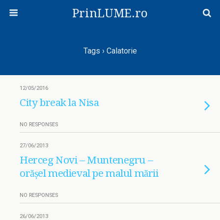
PrinLUME.ro
Tags › Calatorie
12/05/2016
City break la Nisa
NO RESPONSES
27/06/2013
Herceg Novi – Muntenegru –
orășel medieval pe malul mării
NO RESPONSES
26/06/2013