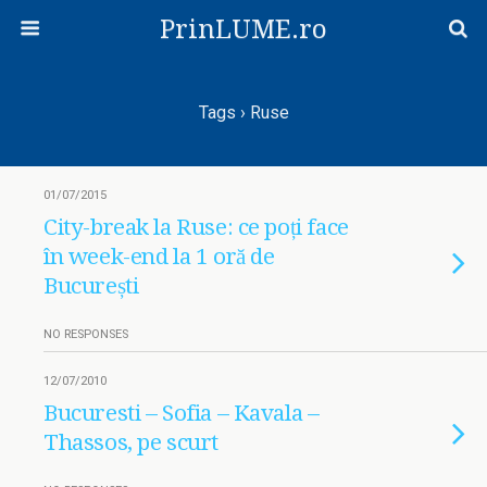
PrinLUME.ro
Tags › Ruse
01/07/2015
City-break la Ruse: ce poți face
în week-end la 1 oră de
București
NO RESPONSES
12/07/2010
Bucuresti – Sofia – Kavala –
Thassos, pe scurt