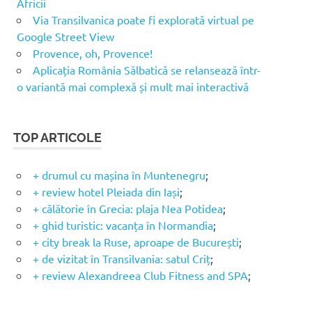
Africii
Via Transilvanica poate fi explorată virtual pe
Google Street View
Provence, oh, Provence!
Aplicația România Sălbatică se relansează într-
o variantă mai complexă și mult mai interactivă
TOP ARTICOLE
+ drumul cu mașina în Muntenegru
;
+ review hotel Pleiada din Iași
;
+ călătorie în Grecia: plaja Nea Potidea
;
+ ghid turistic: vacanța în Normandia
;
+ city break la Ruse, aproape de București
;
+ de vizitat în Transilvania: satul Criț
;
+ review Alexandreea Club Fitness and SPA
;