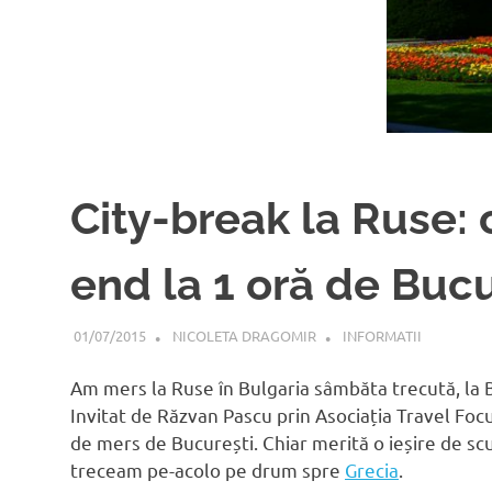
City-break la Ruse: 
end la 1 oră de Bucu
01/07/2015
NICOLETA DRAGOMIR
INFORMATII
Am mers la Ruse în Bulgaria sâmbăta trecută, la Bl
Invitat de Răzvan Pascu prin Asociația Travel Foc
de mers de București. Chiar merită o ieșire de sc
treceam pe-acolo pe drum spre
Grecia
.