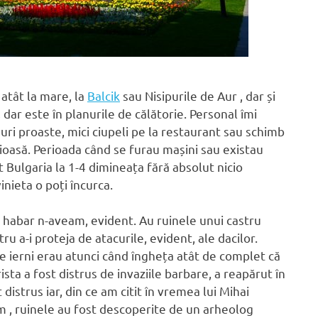
 atât la mare, la
Balcik
sau Nisipurile de Aur , dar și
dar este în planurile de călătorie. Personal îmi
uri proaste, mici ciupeli pe la restaurant sau schimb
ioasă. Perioada când se furau mașini sau existau
Bulgaria la 1-4 dimineața fără absolut nicio
nieta o poți încurca.
 habar n-aveam, evident. Au ruinele unui castru
u a-i proteja de atacurile, evident, ale dacilor.
e ierni erau atunci când îngheța atât de complet că
sta a fost distrus de invaziile barbare, a reapărut în
distrus iar, din ce am citit în vremea lui Mihai
um , ruinele au fost descoperite de un arheolog