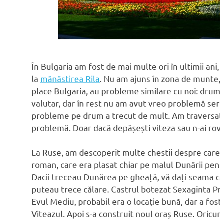
În Bulgaria am fost de mai multe ori în ultimii ani,
la
mănăstirea Rila
. Nu am ajuns în zona de munte, 
place Bulgaria, au probleme similare cu noi: drum
valutar, dar în rest nu am avut vreo problemă ser
probleme pe drum a trecut de mult. Am traversat 
problemă. Doar dacă depășești viteza sau n-ai rovi
La Ruse, am descoperit multe chestii despre care
roman, care era plasat chiar pe malul Dunării pentr
Dacii treceau Dunărea pe gheață, vă dați seama c
puteau trece călare. Castrul botezat Sexaginta Pri
Evul Mediu, probabil era o locație bună, dar a fost 
Viteazul. Apoi s-a construit noul oraș Ruse. Oric