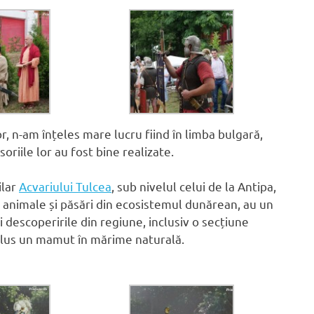
r, n-am înțeles mare lucru fiind în limba bulgară,
soriile lor au fost bine realizate.
ilar
Acvariului Tulcea
, sub nivelul celui de la Antipa,
 animale și păsări din ecosistemul dunărean, au un
i descoperirile din regiune, inclusiv o secțiune
 Plus un mamut în mărime naturală.