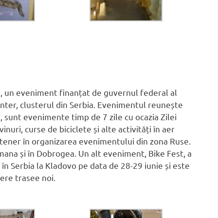
i, un eveniment finanțat de guvernul federal al
er, clusterul din Serbia. Evenimentul reunește
, sunt evenimente timp de 7 zile cu ocazia Zilei
inuri, curse de biciclete și alte activități în aer
artener în organizarea evenimentului din zona Ruse.
omana și în Dobrogea. Un alt eveniment, Bike Fest, a
în Serbia la Kladovo pe data de 28-29 iunie și este
ere trasee noi.