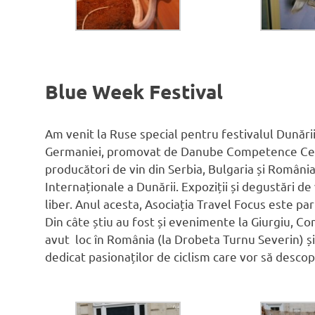
Blue Week Festival
Am venit la Ruse special pentru festivalul Dunări
Germaniei, promovat de Danube Competence Cent
producători de vin din Serbia, Bulgaria și România
Internaționale a Dunării. Expoziții și degustări de v
liber. Anul acesta, Asociația Travel Focus este p
Din câte știu au fost și evenimente la Giurgiu, C
avut loc în România (la Drobeta Turnu Severin) și 
dedicat pasionaților de ciclism care vor să descop