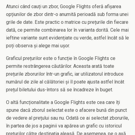
Atunci când cauți un zbor, Google Flights oferă afișarea
opțiunilor de zbor dintr-o anumită perioadă sub forma unei
grile de date. Este practic o matrice cu prețurile din fiecare
dată, ce permite combinarea lor în varianta dorită. Cele mai
ieftine variante sunt evidențiate cu verde, astfel încât să le
poți observa și alege mai ușor.
Graficul prețurilor este o funcție în Google Flights ce
permite restrângerea căutărilor. Aceasta arată toate
prețurile zborurilor într-un grafic, iar utilizatorul introduce
numărul de zile al călătoriei și îl poate ajusta astfel încât
prețul biletului dus-întors să se încadreze în buget.
O altă funcționalitate a Google Flights este cea care îți
spune dacă zborul selectat este o afacere bună din punct
de vedere al prețului sau nu. Odată ce ai selectat zborurile,
în partea de jos a paginii va apărea un grafic cu istoricul
prețurilor către destinația aleasă. De asemenea, pe o axă