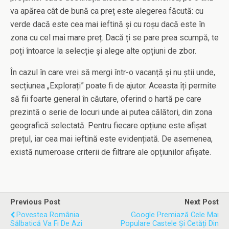
va apărea cât de bună ca preț este alegerea făcută: cu
verde dacă este cea mai ieftină și cu roșu dacă este în
zona cu cel mai mare preț. Dacă ți se pare prea scumpă, te
poți întoarce la selecție și alege alte opțiuni de zbor.
În cazul în care vrei să mergi într-o vacanță și nu știi unde,
secțiunea „Explorați” poate fi de ajutor. Aceasta îți permite
să fii foarte general în căutare, oferind o hartă pe care
prezintă o serie de locuri unde ai putea călători, din zona
geografică selectată. Pentru fiecare opțiune este afișat
prețul, iar cea mai ieftină este evidențiată. De asemenea,
există numeroase criterii de filtrare ale opțiunilor afișate.
Previous Post
Next Post
Povestea România
Google Premiază Cele Mai
Sălbatică Va Fi De Azi
Populare Castele Și Cetăți Din