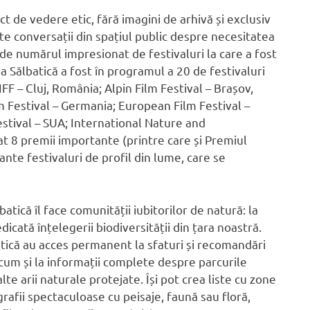
t de vedere etic, fără imagini de arhivă și exclusiv
te conversații din spațiul public despre necesitatea
t de numărul impresionat de festivaluri la care a fost
a Sălbatică a fost în programul a 20 de festivaluri
IFF – Cluj, România; Alpin Film Festival – Brașov,
m Festival – Germania; European Film Festival –
tival – SUA; International Nature and
at 8 premii importante (printre care și Premiul
ante festivaluri de profil din lume, care se
ică îl face comunității iubitorilor de natură: la
dicată înțelegerii biodiversității din țara noastră.
batică au acces permanent la sfaturi și recomandări
ecum și la informații complete despre parcurile
lte arii naturale protejate. Își pot crea liste cu zone
rafii spectaculoase cu peisaje, faună sau floră,