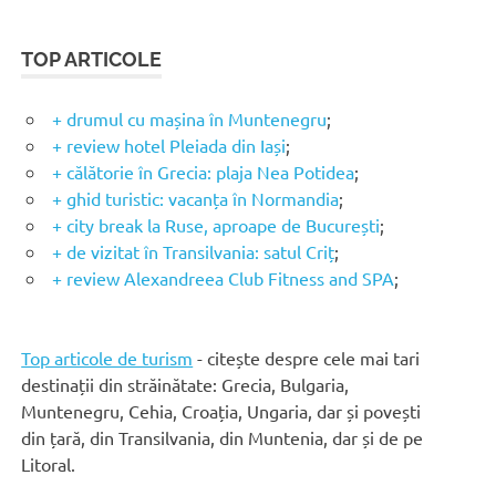
TOP ARTICOLE
+ drumul cu mașina în Muntenegru
;
+ review hotel Pleiada din Iași
;
+ călătorie în Grecia: plaja Nea Potidea
;
+ ghid turistic: vacanța în Normandia
;
+ city break la Ruse, aproape de București
;
+ de vizitat în Transilvania: satul Criț
;
+ review Alexandreea Club Fitness and SPA
;
Top articole de turism
- citește despre cele mai tari
destinații din străinătate: Grecia, Bulgaria,
Muntenegru, Cehia, Croația, Ungaria, dar și povești
din țară, din Transilvania, din Muntenia, dar și de pe
Litoral.