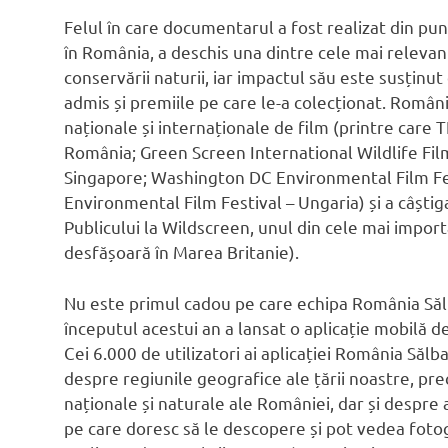
Felul în care documentarul a fost realizat din punc
în România, a deschis una dintre cele mai relevan
conservării naturii, iar impactul său este susținu
admis și premiile pe care le-a colecționat. Români
naționale și internaționale de film (printre care T
România; Green Screen International Wildlife Fil
Singapore; Washington DC Environmental Film Fes
Environmental Film Festival – Ungaria) și a câștig
Publicului la Wildscreen, unul din cele mai import
desfășoară în Marea Britanie).
Nu este primul cadou pe care echipa România Sălbat
începutul acestui an a lansat o aplicație mobilă de
Cei 6.000 de utilizatori ai aplicației România Săl
despre regiunile geografice ale țării noastre, pr
naționale și naturale ale României, dar și despre a
pe care doresc să le descopere și pot vedea fotog