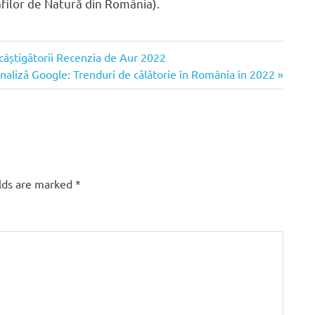
filor de Natură din România).
câștigătorii Recenzia de Aur 2022
ext
naliză Google: Trenduri de călătorie în România în 2022
ost:
elds are marked
*