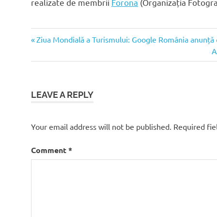
realizate de membrii
Forona
(Organizația Fotogra
natura
Previous
Post
Ziua Mondială a Turismului: Google România anunță 
romania
Post:
N
A
navigation
P
LEAVE A REPLY
Your email address will not be published.
Required fi
Comment
*