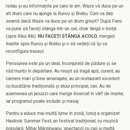
redau și eu informațiile pe care le am. Waze vă duce pe un
alt drum care nu ajunge la Runcu și Brebu. Cum va dați
seamă dacă Waze va duce pe un drum greșit? După Fieni
va pune să faceți stânga într-un sat, chiar lângă o troiță
(spre Râul Alb).
NU FACEȚI STÂNGA ACOLO
, mergeți
înainte spre Runcu și Brebu și o să vedeți că își va
reconfigura traseul.
Pensiunea este pe un deal, înconjurată de pădure și se
văd munții în depărtare. Au reușit să tragă apă, curent, au
camere mari și bine amenajate, au un restaurant excelent
cu bucătărie tradițională și atuul principal, caii. Au de
asemenea un jacuzzi care merge încercat în vârf de munte,
iar programul poate include și masaj.
Pentru a aduce mai multă lume în zonă, Ionuț a organizat
Haidook Summer Fest, un festival tradițional, cu muzică
populară, Mihai Mărgineanu, spectacol cu caii și multă