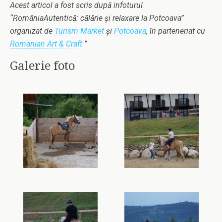
Acest articol a fost scris după infoturul
“RomâniaAutentică: călărie și relaxare la Potcoava”
organizat de
Turism Market
și
Potcoava
, în parteneriat cu
Romanian Art & Craft
”
Galerie foto