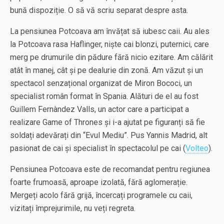
bună dispoziție. O să vă scriu separat despre asta.
La pensiunea Potcoava am învățat să iubesc caii. Au ales
la Potcoava rasa Haflinger, niște cai blonzi, puternici, care
merg pe drumurile din pădure fără nicio ezitare. Am călărit
atât în manej, cât și pe dealurie din zonă. Am văzut și un
spectacol senzațional organizat de Miron Bococi, un
specialist român format în Spania. Alături de el au fost
Guillem Fernàndez Valls, un actor care a participat a
realizare Game of Thrones și i-a ajutat pe figuranți să fie
soldați adevărați din “Evul Mediu”. Pus Yannis Madrid, alt
pasionat de cai și specialist în spectacolul pe cai (
Volteo
).
Pensiunea Potcoava este de recomandat pentru regiunea
foarte frumoasă, aproape izolată, fără aglomerație.
Mergeți acolo fără grijă, încercați programele cu caii,
vizitați împrejurimile, nu veți regreta.