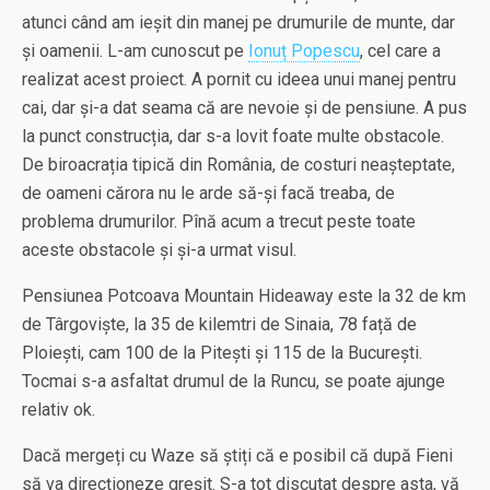
atunci când am ieșit din manej pe drumurile de munte, dar
și oamenii. L-am cunoscut pe
Ionuț Popescu
, cel care a
realizat acest proiect. A pornit cu ideea unui manej pentru
cai, dar și-a dat seama că are nevoie și de pensiune. A pus
la punct construcția, dar s-a lovit foate multe obstacole.
De biroacrația tipică din România, de costuri neașteptate,
de oameni cărora nu le arde să-și facă treaba, de
problema drumurilor. Pînă acum a trecut peste toate
aceste obstacole și și-a urmat visul.
Pensiunea Potcoava Mountain Hideaway este la 32 de km
de Târgoviște, la 35 de kilemtri de Sinaia, 78 față de
Ploiești, cam 100 de la Pitești și 115 de la București.
Tocmai s-a asfaltat drumul de la Runcu, se poate ajunge
relativ ok.
Dacă mergeți cu Waze să știți că e posibil că după Fieni
să va direcționeze greșit. S-a tot discutat despre asta, vă