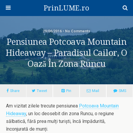
PrinLUME.ro
29/06/2016 • No Comments
Pensiunea Potcoava Mountain
Hideaway – Paradisul Cailor, O
Oază În Zona Runcu
Share
Tweet
Pin
Mail
SMS
Am vizitat zilele trecute pensiunea
Potcoava Mountain
Hideaway
, un loc deosebit din zona Runcu, o regiune
sălbatică, fără prea mulți turiști, încă împădurită,
înconjurată de munți.