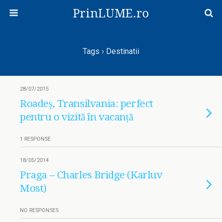
PrinLUME.ro
Tags › Destinatii
28/07/2015
Roadeș, Transilvania: perfect
pentru o vizită în vacanță
1 RESPONSE
18/05/2014
Praga – Charles Bridge (Karluv
Most)
NO RESPONSES