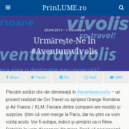
PrinLUME.ro
20/09/2013 • 1 Comment
Urmărește-Ne În
#aventuravivolis
Share
Tweet
Pin
Mail
SMS
Plecăm astăzi dis-de-dimineață în
#aventuravivolis
– un
proiect realizat de Ovi Travel cu sprijinul Orange România
și Air France / KLM. Fiecare dintre companii are noutăți și
surprize. Știm că vom merge la Paris, dar nu știm ce vom
vizita acolo. Vor fi echipe, indicii și urmăriri ca-n filme.