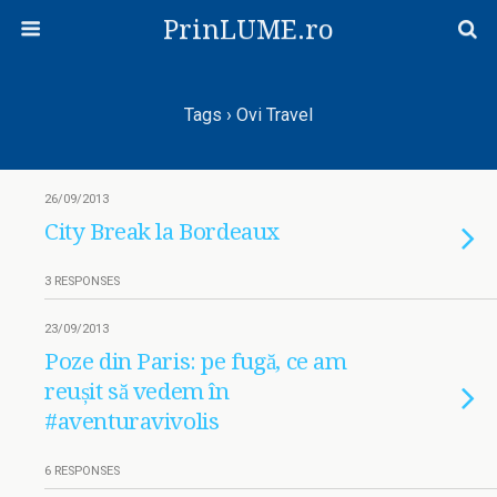
PrinLUME.ro
Tags › Ovi Travel
26/09/2013
City Break la Bordeaux
3 RESPONSES
23/09/2013
Poze din Paris: pe fugă, ce am
reușit să vedem în
#aventuravivolis
6 RESPONSES