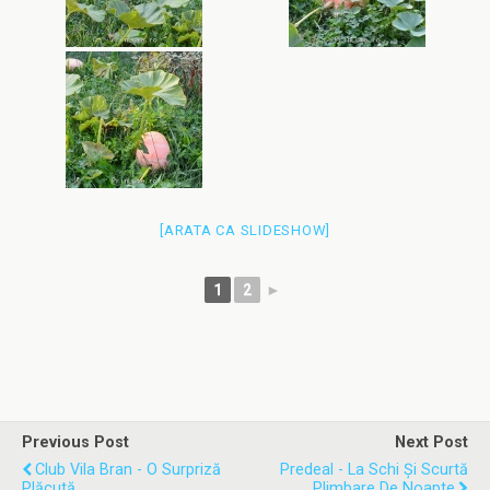
[ARATA CA SLIDESHOW]
1
2
►
Previous Post
Next Post
Club Vila Bran - O Surpriză
Predeal - La Schi Și Scurtă
Plăcută
Plimbare De Noapte