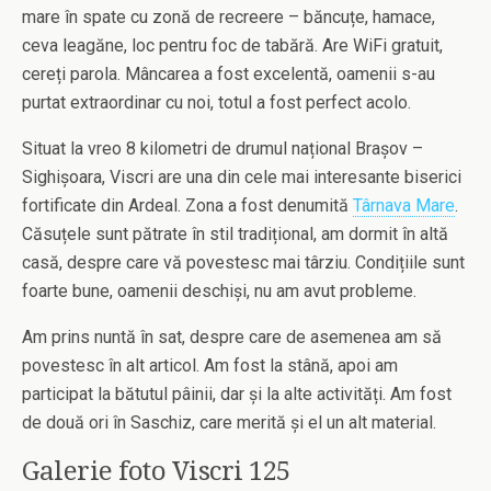
mare în spate cu zonă de recreere – băncuțe, hamace,
ceva leagăne, loc pentru foc de tabără. Are WiFi gratuit,
cereți parola. Mâncarea a fost excelentă, oamenii s-au
purtat extraordinar cu noi, totul a fost perfect acolo.
Situat la vreo 8 kilometri de drumul național Brașov –
Sighișoara, Viscri are una din cele mai interesante biserici
fortificate din Ardeal. Zona a fost denumită
Târnava Mare
.
Căsuțele sunt pătrate în stil tradițional, am dormit în altă
casă, despre care vă povestesc mai târziu. Condițiile sunt
foarte bune, oamenii deschiși, nu am avut probleme.
Am prins nuntă în sat, despre care de asemenea am să
povestesc în alt articol. Am fost la stână, apoi am
participat la bătutul pâinii, dar și la alte activități. Am fost
de două ori în Saschiz, care merită și el un alt material.
Galerie foto Viscri 125