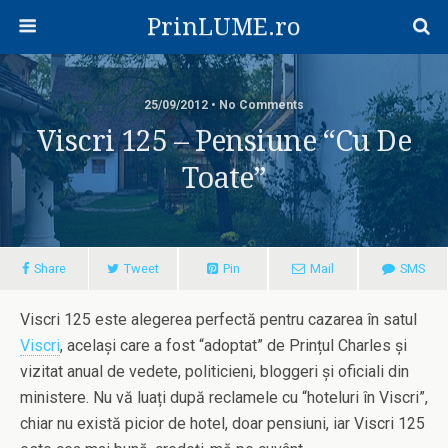
PrinLUME.ro
25/09/2012 • No Comments
Viscri 125 – Pensiune “cu De
Toate”
Share
Tweet
Pin
Mail
SMS
Viscri 125 este alegerea perfectă pentru cazarea în satul
Viscri
, același care a fost “adoptat” de Prințul Charles și
vizitat anual de vedete, politicieni, bloggeri și oficiali din
ministere. Nu vă luați după reclamele cu “hoteluri în Viscri”,
chiar nu există picior de hotel, doar pensiuni, iar Viscri 125