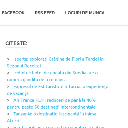
FACEBOOK
RSS FEED
LOCURI DE MUNCA
CITESTE:
Isparta: explorați Grădina de Flori a Turciei în
Sezonul Recoltei
Icehotel: hotel de gheață din Suedia are o
cameră gândită de o româncă
Expresul de Est turistic din Turcia: o experiență
de vacanță
Air France KLM: reduceri de până la 40%
pentru peste 50 destinații intercontinentale
Tanzania: o destinație fascinantă în inima
Africii
Via Transilvanica poate fi explorată virtual pe