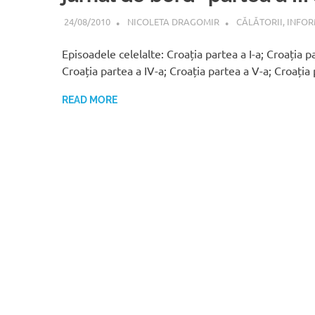
24/08/2010
NICOLETA DRAGOMIR
CĂLĂTORII
,
INFOR
Episoadele celelalte: Croația partea a I-a; Croația pa
Croația partea a IV-a; Croația partea a V-a; Croația
READ MORE