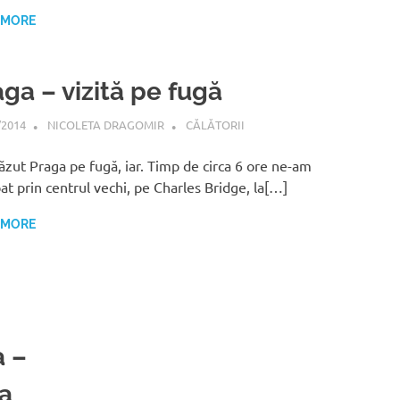
 MORE
ga – vizită pe fugă
/2014
NICOLETA DRAGOMIR
CĂLĂTORII
zut Praga pe fugă, iar. Timp de circa 6 ore ne-am
at prin centrul vechi, pe Charles Bridge, la[…]
 MORE
a –
 a