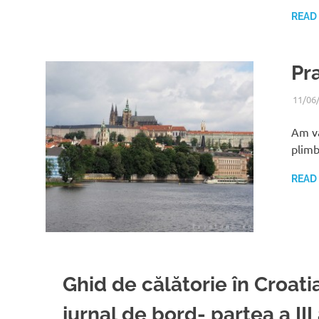
READ
Pra
11/06
Am vă
plimb
READ
Ghid de călătorie în Croati
jurnal de bord- partea a III