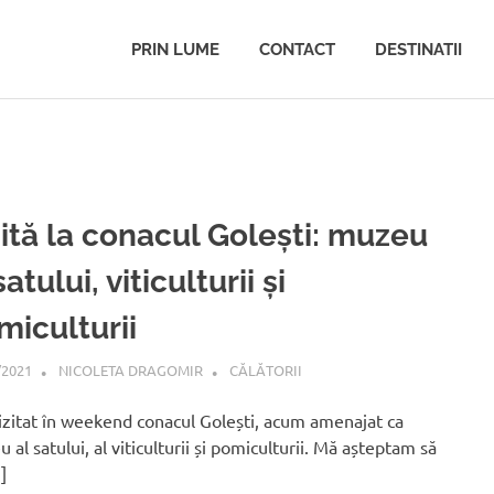
PRIN LUME
CONTACT
DESTINATII
zită la conacul Golești: muzeu
satului, viticulturii și
miculturii
/2021
NICOLETA DRAGOMIR
CĂLĂTORII
zitat în weekend conacul Golești, acum amenajat ca
 al satului, al viticulturii și pomiculturii. Mă așteptam să
]