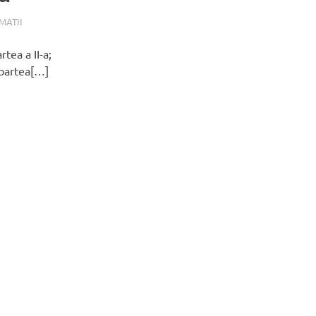
MATII
rtea a II-a;
 partea[…]