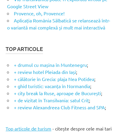
Google Street View
Provence, oh, Provence!
Aplicația România Sălbatică se relansează într-
o variantă mai complexă și mult mai interactivă
TOP ARTICOLE
+ drumul cu mașina în Muntenegru
;
+ review hotel Pleiada din Iași
;
+ călătorie în Grecia: plaja Nea Potidea
;
+ ghid turistic: vacanța în Normandia
;
+ city break la Ruse, aproape de București
;
+ de vizitat în Transilvania: satul Criț
;
+ review Alexandreea Club Fitness and SPA
;
Top articole de turism
- citește despre cele mai tari