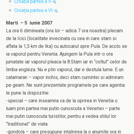
Croația partea a V-a
;
Croația partea a VI-a
;
Marti – 5 iunie 2007
La ora 6 dimineata (ora lor – adica 7 ora noastra) plecam
de la Icici (localitate invecinata cu cea in care stam si
aflata la 1,5 km de Ika) cu autocarul spre Pula. De acolo se
ia vaporul pentru Venetia. Ajungem la Pula intr-o ora
jumatate iar vaporul pleaca la 8.Stam iar in “coltul” celor de
limba engleza. Nu e plin vaporul, dar e destula lume. E un
catamaran – vapor inchis, deci stam cumintei si admiram
pe geam. Ne sunt prezentate programele pe care agentia
le pune la dispozitie:
-special – care inseamna ca de la oprirea in Venetia o
luam prin partea mai putin cunoscuta a Venetiei – parte
mai putin cunoscuta turistilor, pentru a vedea stilul lor
“traditional” de viata
-gondola – care presupune intalnirea la o anumite ora in