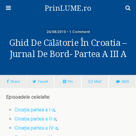
PrinLUME.ro
24/08/2010 • 1 Comment
Ghid De Călătorie În Croatia –
Jurnal De Bord- Partea A III A
Share
Tweet
Pin
Mail
SMS
Episoadele celelalte:
Croația partea a I-a
;
Croația partea a II-a
;
Croația partea a IV-a
;