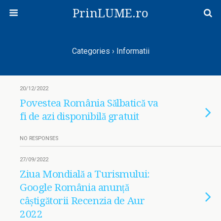
PrinLUME.ro
Categories ›
Informatii
20/12/2022
Povestea România Sălbatică va
fi de azi disponibilă gratuit
NO RESPONSES
27/09/2022
Ziua Mondială a Turismului:
Google România anunță
câștigătorii Recenzia de Aur
2022